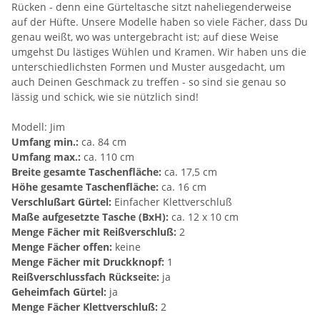
Rücken - denn eine Gürteltasche sitzt naheliegenderweise
auf der Hüfte. Unsere Modelle haben so viele Fächer, dass Du
genau weißt, wo was untergebracht ist; auf diese Weise
umgehst Du lästiges Wühlen und Kramen. Wir haben uns die
unterschiedlichsten Formen und Muster ausgedacht, um
auch Deinen Geschmack zu treffen - so sind sie genau so
lässig und schick, wie sie nützlich sind!
Modell: Jim
Umfang min.:
ca. 84 cm
Umfang max.:
ca. 110 cm
Breite gesamte Taschenfläche:
ca. 17,5 cm
Höhe gesamte Taschenfläche:
ca. 16 cm
Verschlußart Gürtel:
Einfacher Klettverschluß
Maße aufgesetzte Tasche (BxH):
ca. 12 x 10 cm
Menge Fächer mit Reißverschluß:
2
Menge Fächer offen:
keine
Menge Fächer mit Druckknopf:
1
Reißverschlussfach Rückseite:
ja
Geheimfach Gürtel:
ja
Menge Fächer Klettverschluß:
2