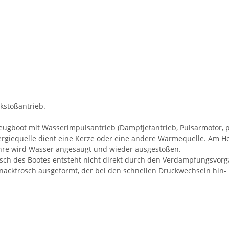
ckstoßantrieb.
ielzeugboot mit Wasserimpulsantrieb (Dampfjetantrieb, Pulsarmotor
nergiequelle dient eine Kerze oder eine andere Wärmequelle. Am H
hre wird Wasser angesaugt und wieder ausgestoßen.
ch des Bootes entsteht nicht direkt durch den Verdampfungsvorga
Knackfrosch ausgeformt, der bei den schnellen Druckwechseln hin-