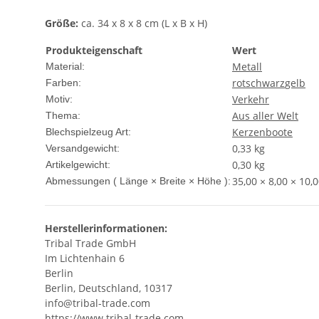
Größe:
ca. 34 x 8 x 8 cm (L x B x H)
Produkteigenschaft
Wert
Metall
Material:
rot
schwarz
gelb
Farben:
Verkehr
Motiv:
Aus aller Welt
Thema:
Kerzenboote
Blechspielzeug Art:
0,33 kg
Versandgewicht:
0,30
kg
Artikelgewicht:
35,00 × 8,00 × 10,
Abmessungen ( Länge × Breite × Höhe ):
Herstellerinformationen:
Tribal Trade GmbH
Im Lichtenhain 6
Berlin
Berlin, Deutschland, 10317
info@tribal-trade.com
https://www.tribal-trade.com