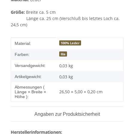
Größe:
Breite ca. 5 cm
Länge ca. 25 cm (Verschluß bis letztes Loch ca.
24,5 cm)
Produkteigenschaft
Wert
100% Leder
Material:
lila
Farben:
0,03 kg
Versandgewicht:
0,03
kg
Artikelgewicht:
Abmessungen (
26,50 × 5,00 × 0,20 cm
Länge × Breite ×
Höhe ):
Angaben zur Produktsicherheit
Herstellerinformationen: