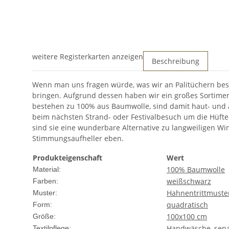
weitere Registerkarten anzeigen
Beschreibung
Wenn man uns fragen würde, was wir an Palitüchern besond
bringen. Aufgrund dessen haben wir ein großes Sortimen
bestehen zu 100% aus Baumwolle, sind damit haut- und 
beim nächsten Strand- oder Festivalbesuch um die Hüfte
sind sie eine wunderbare Alternative zu langweiligen Win
Stimmungsaufheller eben.
Produkteigenschaft
Wert
100% Baumwolle
Material:
weiß
schwarz
Farben:
Hahnentrittmuste
Muster:
quadratisch
Form:
100x100 cm
Größe:
Handwäsche, sep
Textilpflege: