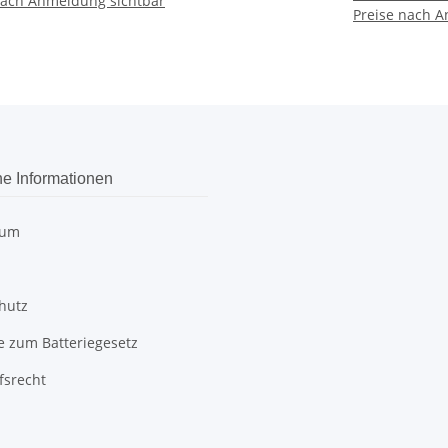
nach Anmeldung sichtbar
Preise nach A
he Informationen
sum
hutz
e zum Batteriegesetz
fsrecht