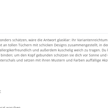
ers schätzen, wäre die Antwort glasklar: ihr Variantenreichtum und
t an tollen Tüchern mit schicken Designs zusammengestellt, in de
allergikerfreundlich und außerdem kuschelig weich zu tragen. Du
 binden; um den Kopf gebunden schützen sie dich vor Sonne und u
terschals und setzen mit ihren Mustern und Farben auffällige Akze
r
arat waschen