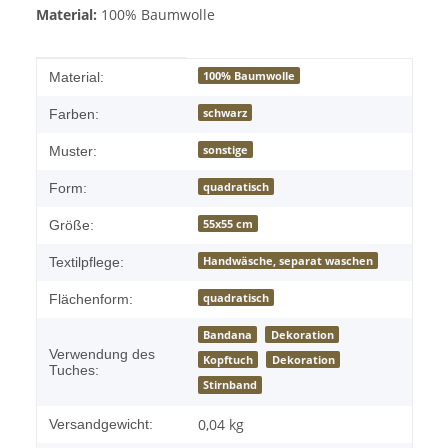
Material:
100% Baumwolle
Produkteigenschaft
Wert
100% Baumwolle
Material:
schwarz
Farben:
sonstige
Muster:
quadratisch
Form:
55x55 cm
Größe:
Handwäsche, separat waschen
Textilpflege:
quadratisch
Flächenform:
Bandana
Dekoration
Verwendung des
Kopftuch
Dekoration
Tuches:
Stirnband
0,04 kg
Versandgewicht: