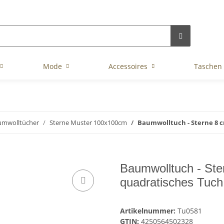
Mode
Accessoires
Taschen
umwolltücher
Sterne Muster 100x100cm
Baumwolltuch - Sterne 8 c
Baumwolltuch - Ste
quadratisches Tuch
Artikelnummer:
Tu0581
GTIN:
4250564502328