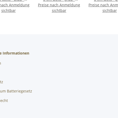
 nach Anmeldung
ratisches Tuch
Preise nach Anmeldung
quadratisches Tuch
Preise nach An
magenta 
sichtbar
sichtbar
quadratisches
sichtbar
he Informationen
m
tz
um Batteriegesetz
recht