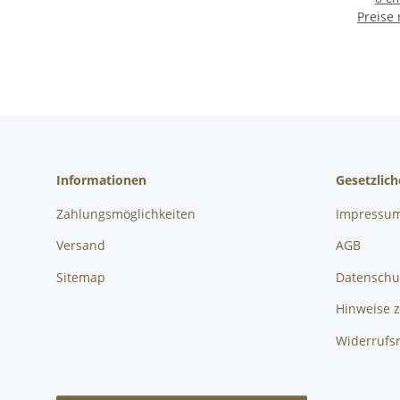
Preise
quad
Informationen
Gesetzlic
Zahlungsmöglichkeiten
Impressu
Versand
AGB
Sitemap
Datenschu
Hinweise z
Widerrufs