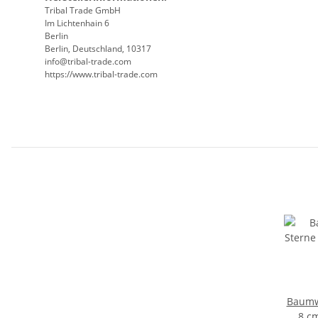
Tribal Trade GmbH
Im Lichtenhain 6
Berlin
Berlin, Deutschland, 10317
info@tribal-trade.com
https://www.tribal-trade.com
Baumwo
8 cm