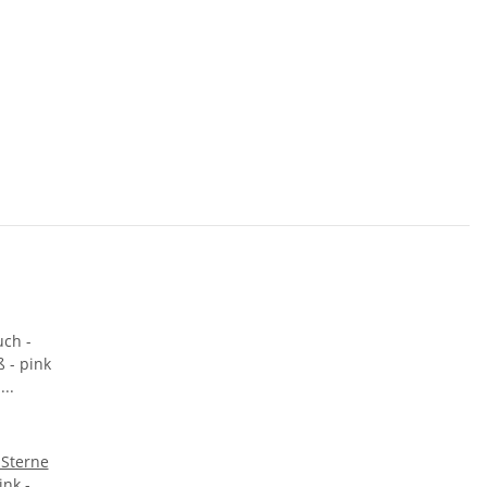
 Sterne
ink -