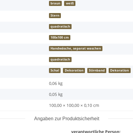
braun
weiß
Stern
quadratisch
100x100 cm
Handwäsche, separat waschen
quadratisch
Schal
Dekoration
Stirnband
Dekoration
0,06 kg
0,05
kg
100,00 × 100,00 × 0,10 cm
Angaben zur Produktsicherheit
verantwortliche Person: