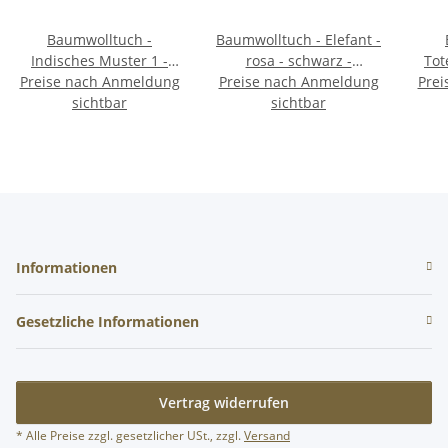
Baumwolltuch -
Baumwolltuch - Elefant -
Indisches Muster 1 -
rosa - schwarz -
Tot
Preise nach Anmeldung
rosa 2 - quadratisches
Preise nach Anmeldung
quadratisches Tuch
Prei
we
sichtbar
Tuch
sichtbar
Informationen
Gesetzliche Informationen
Vertrag widerrufen
* Alle Preise zzgl. gesetzlicher USt., zzgl.
Versand