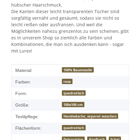
hübscher Haarschmuck.
Die Kanten dieser leicht transparenten Tücher sind
sorgfältig vernäht und gesäumt, sodass sie nicht so
leicht reißen oder ausfransen. Und weil die
Möglichkeiten nahezu grenzenlos zu sein scheinen, gibt
es in unserem Shop so ziemlich alle Farben und
Kombinationen, die man sich ausdenken kann - sogar
mit Lurex!
Produkteigenschaft
Wert
100% Baumwolle
Material:
rosa
Farben:
quadratisch
Form:
100x100 cm
Größe:
Handwäsche, separat waschen
Textilpflege:
quadratisch
Flächenform:
Dekoration
Kopftuch
Schal